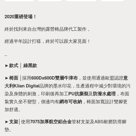
2020重磅登場！
終於找到來自台灣的露營椅品牌代工製作，
經過半年設計打樣，終於可以跟大家見面！
_
►
款式
│
綠黑款
►
椅面
│採用
600Dx600D雙層牛津布
，並使用通過歐盟認證
意
大利Kiian Digital
品牌的墨水印花，生產過程中減少對環境的污
染及身體的刺激，印刷後再加工
PU抗撕裂
及
防潑水處理
，布面
紮實久坐不變型，側邊均有
網布可收納
，椅面加寬設計雙腳更
加舒適。
►
支架
│使用
7075加厚航空鋁合金
管材支架及ABS耐磨防滑腳
墊。