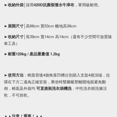
►
收納外袋
│採用
420D抗撕裂潑水牛津布
，軍用級耐用。
►
展開尺寸
│高66cm 寛53cm 離地高36cm
►
收納尺寸
│長39cm 寬14cm 高14cm（還有不少空間可放置隨
車工具）
►
耐重120kg / 產品重量僅 1.2kg
►
使用方法
：椅面背後4個角落凹槽分別插入支架4個頂端，拉
環在下方二邊為正確安裝，乘坐時雙腳嚴禁離開地面避免翻
倒，椅面及外袋均
可直接裝洗衣袋機洗
，中性洗衣精洗滌涼
乾，不可烘乾。
▲▲注意！重要！▲▲