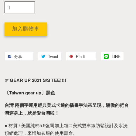
加入購物車
分享
Tweet
Pin it
LINE
☞ GEAR UP 2021 S/S TEE!!!!
〔Taiwan gear up〕黑色
台灣 兩個字運用經典美式卡通的插畫手法來呈現，驕傲的把台
灣穿身上，就是愛台灣啦！
● 材質 / 美國純棉5.9盎司加上領口美式雙車線防鬆設計及水洗
預縮處理，來增加衣服的使用壽命。