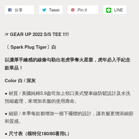
分享
Tweet
Pin it
LINE
☞ GEAR UP 2022 S/S TEE !!!!
〔 Spark Plug Tiger〕白
以濃厚手繪感的線條勾勒出老虎爭奪火星塞，虎年必入手紀念
款單品！
Color
白 / 深灰
● 材質 / 美國純棉5.9盎司加上領口美式雙車線防鬆設計及水洗
預縮處理，來增加衣服的使用壽命。
● 細節 / 本季每款都增加一個下襬標的設計，讓衣服更增添細節
和質感。
●
尺寸表（模特兒180/80著用L）