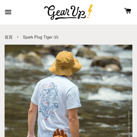
›
首頁
Spark Plug Tiger /白