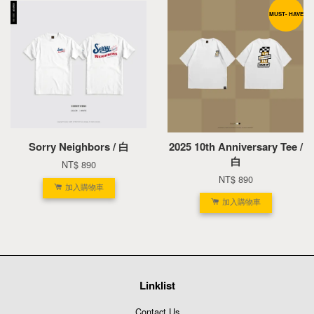
MUST- HAVE
Sorry Neighbors / 白
2025 10th Anniversary Tee /
白
NT$ 890
NT$ 890
加入購物車
加入購物車
Linklist
Contact Us