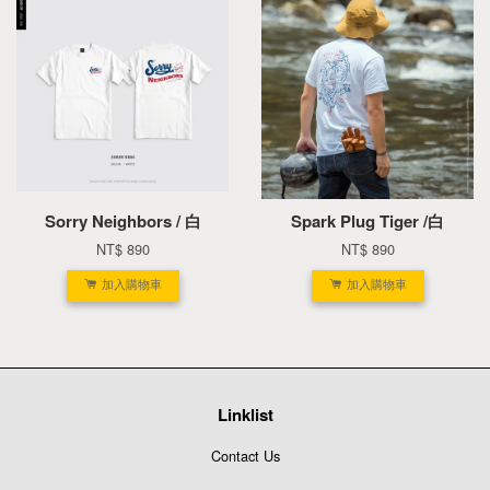
Sorry Neighbors / 白
Spark Plug Tiger /白
NT$ 890
NT$ 890
加入購物車
加入購物車
Linklist
Contact Us