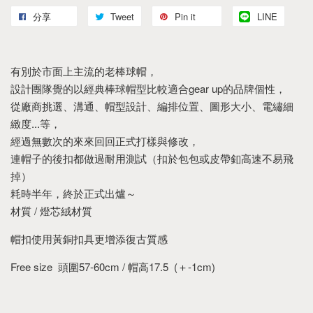
分享
Tweet
Pin it
LINE
有別於市面上主流的老棒球帽，
設計團隊覺的以經典棒球帽型比較適合gear up的品牌個性，
從廠商挑選、溝通、帽型設計、編排位置、圖形大小、電繡細
緻度...等，
經過無數次的來來回回正式打樣與修改，
連帽子的後扣都做過耐用測試（扣於包包或皮帶釦高速不易飛
掉）
耗時半年，終於正式出爐～
材質 / 燈芯絨材質
帽扣使用黃銅扣具更增添復古質感
Free size 頭圍57-60cm / 帽高17.5 (＋-1cm)